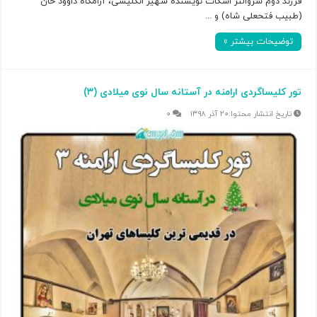
فرزند دوم سروالتر اسکات نویسنده شهیر انگلیسی، آرامگاه داوود خان
(طبیب فتحعلی شاه) و ...
توضیحات بیشتر »
تور کلیساگردی ارامنه در آستانه سال نوی میلادی (۳)
۲۰ آذر ۱۳۹۸
۰