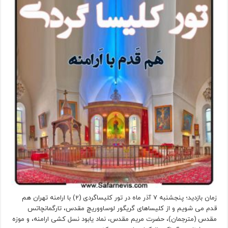
زمان بازدید؛ پنجشنبه ۷ آذر ماه در تور کلیساگردی (۲) با ارامنه تهران هم
قدم می شویم و از کلیساهای گریگور لوساووریچ مقدس، تارگمانچاتس
مقدس (مترجمان)، حضرت مریم مقدس، نماد یابود نسل کشی ارامنه، و موزه