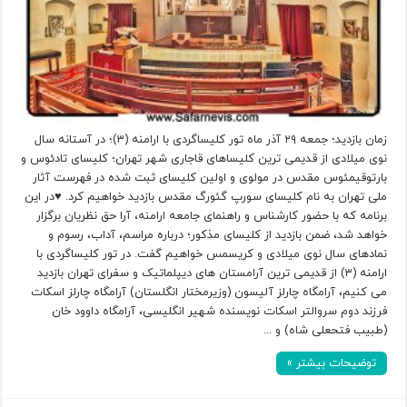
زمان بازدید؛ جمعه ۲۹ آذر ماه تور کلیساگردی با ارامنه (۳)؛ در آستانه سال
نوی میلادی از قدیمی ترین کلیساهای قاجاری شهر تهران؛ کلیسای تادئوس و
بارتوقیمئوس مقدس در مولوی و اولین کلیسای ثبت شده در فهرست آثار
ملی تهران به نام کلیسای سورپ گئورگ مقدس بازدید خواهیم کرد. ♥در این
برنامه که با حضور کارشناس و راهنمای جامعه ارامنه، آرا حق نظریان برگزار
خواهد شد، ضمن بازدید از کلیسای مذکور؛ درباره مراسم، آداب، رسوم و
نمادهای سال نوی میلادی و کریسمس خواهیم گفت. در تور کلیساگردی با
ارامنه (۳) از قدیمی ترین آرامستان های دیپلماتیک و سفرای تهران بازدید
می کنیم، آرامگاه چارلز آلیسون (وزیرمختار انگلستان) آرامگاه چارلز اسکات
فرزند دوم سروالتر اسکات نویسنده شهیر انگلیسی، آرامگاه داوود خان
(طبیب فتحعلی شاه) و ...
توضیحات بیشتر »