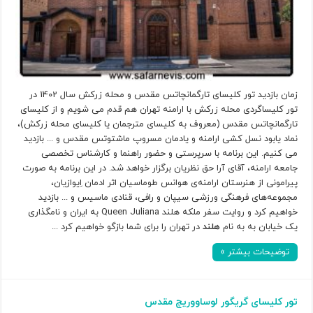
زمان بازدید تور کلیسای تارگمانچاتس مقدس و محله زرکش سال 1402 در
تور کلیساگردی محله زرکش با ارامنه تهران هم قدم می شویم و از کلیسای
تارگمانچاتس مقدس (معروف به کلیسای مترجمان یا کلیسای محله زرکش)،
نماد یابود نسل کشی ارامنه و یادمان مسروپ ماشتوتس مقدس و ... بازدید
می کنیم. این برنامه با سرپرستی و حضور راهنما و کارشناس تخصصی
جامعه ارامنه، آقای آرا حق نظریان برگزار خواهد شد. در این برنامه به صورت
پیرامونی از هنرستان ارامنه‌ی هوانس طوماسیان اثر ادمان اِیوازیان،
مجموعه‌های فرهنگی ورزشی سیپان و رافی، قنادی ماسیس و ... بازدید
خواهیم کرد و روایت سفر ملکه هلند Queen Juliana به ایران و نامگذاری
یک خیابان به به نام
هلند
در تهران را برای شما بازگو خواهیم کرد ...
توضیحات بیشتر »
تور کلیسای گریگور لوساووریچ مقدس