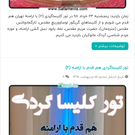
زمان بازدید؛ پنجشنبه ۲۳ خرداد ۹۸ در تور کلیساگردی (۲) با ارامنه تهران هم
قدم می شویم و از کلیساهای گریگور لوساووریچ مقدس، تارگمانچاتس
مقدس (مترجمان)، حضرت مریم مقدس، نماد یابود نسل کشی ارامنه، و موزه
مردم شناسی آرداک مانوکیان بازدید می کنیم.
توضیحات بیشتر »
تور کلیساگردی هم قدم با ارامنه (۲)
۱۵ اردیبهشت ۱۳۹۸
۲