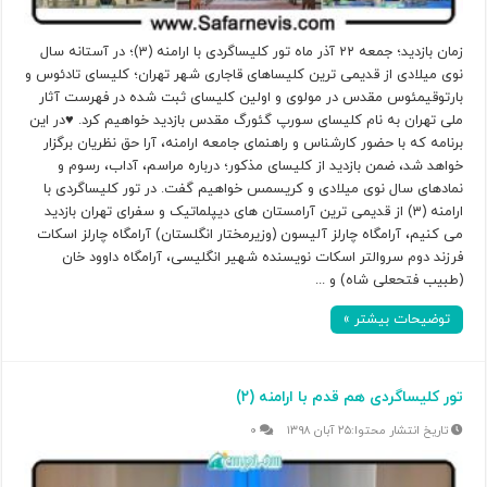
زمان بازدید؛ جمعه ۲۲ آذر ماه تور کلیساگردی با ارامنه (۳)؛ در آستانه سال
نوی میلادی از قدیمی ترین کلیساهای قاجاری شهر تهران؛ کلیسای تادئوس و
بارتوقیمئوس مقدس در مولوی و اولین کلیسای ثبت شده در فهرست آثار
ملی تهران به نام کلیسای سورپ گئورگ مقدس بازدید خواهیم کرد. ♥در این
برنامه که با حضور کارشناس و راهنمای جامعه ارامنه، آرا حق نظریان برگزار
خواهد شد، ضمن بازدید از کلیسای مذکور؛ درباره مراسم، آداب، رسوم و
نمادهای سال نوی میلادی و کریسمس خواهیم گفت. در تور کلیساگردی با
ارامنه (۳) از قدیمی ترین آرامستان های دیپلماتیک و سفرای تهران بازدید
می کنیم، آرامگاه چارلز آلیسون (وزیرمختار انگلستان) آرامگاه چارلز اسکات
فرزند دوم سروالتر اسکات نویسنده شهیر انگلیسی، آرامگاه داوود خان
(طبیب فتحعلی شاه) و ...
توضیحات بیشتر »
تور کلیساگردی هم قدم با ارامنه (۲)
۲۵ آبان ۱۳۹۸
۰