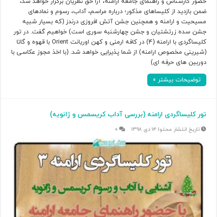
حضور کارشناس و راهنمای جامعه ارامنه، آرا حق نظریان برگزار خواهد شد،
ضمن بازدید از کلیساهای مذکور؛ درباره مراسم، آداب، رسوم و نمادهای
مسیحیت و ارامنه و همچنین جشن آتش افروزی درندز (که بسیار شبیه
جشن سده زرتشتیان و جشن چهارشنبه سوری است) خواهیم گفت. در تور
کلیساگردی با ارامنه (4) در کافه ارمنی و کهن اوریانت Orient با قهوه و گاتا
(شیرینی مخصوص ارامنه) از شما پذیرایی خواهد شد. (با اخذ مجوز عکاسی با
دوربین های حرفه ای)
توضیحات بیشتر »
تور کلیساگردی ارامنه (بررسی آداب کریسمس و ژانویه)
۱۴ دی ۱۳۹۸
۰