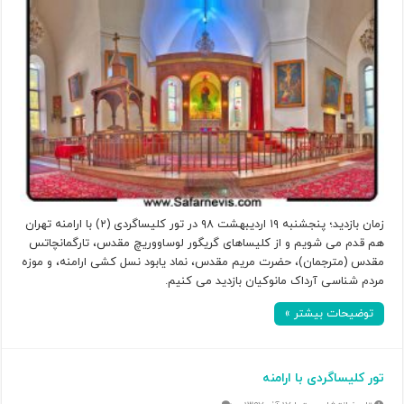
زمان بازدید؛ پنجشنبه ۱۹ اردیبهشت ۹۸ در تور کلیساگردی (۲) با ارامنه تهران
هم قدم می شویم و از کلیساهای گریگور لوساووریچ مقدس، تارگمانچاتس
مقدس (مترجمان)، حضرت مریم مقدس، نماد یابود نسل کشی ارامنه، و موزه
مردم شناسی آرداک مانوکیان بازدید می کنیم.
توضیحات بیشتر »
تور کلیساگردی با ارامنه