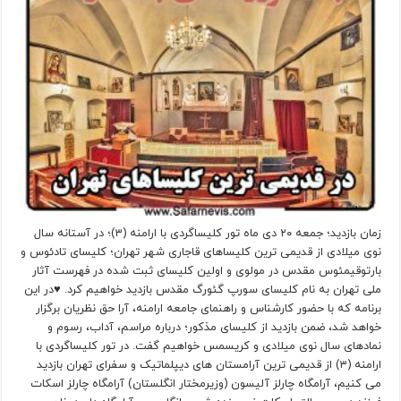
زمان بازدید؛ جمعه ۲۰ دی ماه تور کلیساگردی با ارامنه (۳)؛ در آستانه سال
نوی میلادی از قدیمی ترین کلیساهای قاجاری شهر تهران؛ کلیسای تادئوس و
بارتوقیمئوس مقدس در مولوی و اولین کلیسای ثبت شده در فهرست آثار
ملی تهران به نام کلیسای سورپ گئورگ مقدس بازدید خواهیم کرد. ♥در این
برنامه که با حضور کارشناس و راهنمای جامعه ارامنه، آرا حق نظریان برگزار
خواهد شد، ضمن بازدید از کلیسای مذکور؛ درباره مراسم، آداب، رسوم و
نمادهای سال نوی میلادی و کریسمس خواهیم گفت. در تور کلیساگردی با
ارامنه (۳) از قدیمی ترین آرامستان های دیپلماتیک و سفرای تهران بازدید
می کنیم، آرامگاه چارلز آلیسون (وزیرمختار انگلستان) آرامگاه چارلز اسکات