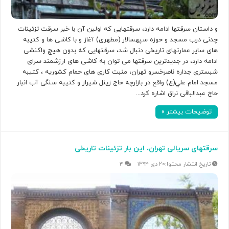
و داستان سرقتها ادامه دارد، سرقتهایی که اولین آن با خبر سرقت تزئینات
چدنی درب مسجد و حوزه سپهسالار (مطهری) آغاز و با کاشی ها و کتیبه
های سایر عمارتهای تاریخی دنبال شد، سرقتهایی که بدون هیچ واکنشی
ادامه دارد، در جدیدترین سرقتها می توان به کاشی های ارزشمند سرای
شبستری جداره ناصرخسرو تهران، منبت کاری های حمام کشوریه ، کتیبه
مسجد امام علي(ع) واقع در بازارچه حاج زينل شیراز و کتیبه سنگی آب انبار
حاج عبدالباقی نراق اشاره کرد...
توضیحات بیشتر »
سرقتهای سریالی تهران، این بار تزئینات تاریخی
۲۰ دی ۱۳۹۴
۴